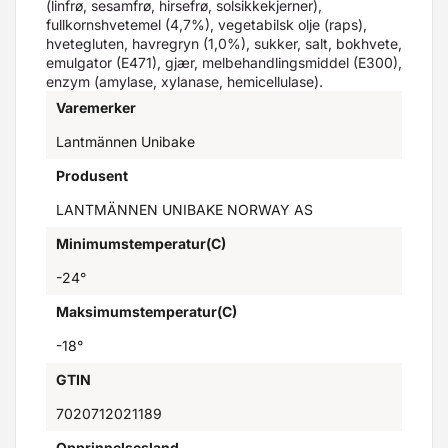
(linfrø, sesamfrø, hirsefrø, solsikkekjerner),
fullkornshvetemel (4,7%), vegetabilsk olje (raps),
hvetegluten, havregryn (1,0%), sukker, salt, bokhvete,
emulgator (E471), gjær, melbehandlingsmiddel (E300),
enzym (amylase, xylanase, hemicellulase).
Varemerker
Lantmännen Unibake
Produsent
LANTMÄNNEN UNIBAKE NORWAY AS
Minimumstemperatur(C)
-24°
Maksimumstemperatur(C)
-18°
GTIN
7020712021189
Opprinnelsesland