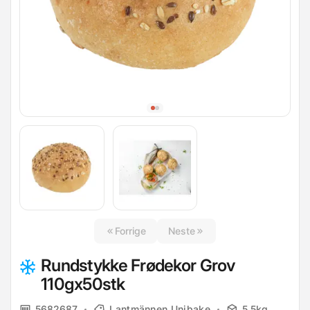
Forrige
Neste
Rundstykke Frødekor Grov
110gx50stk
5682687
Lantmännen Unibake
5.5kg