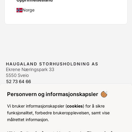
Norge
HAUGALAND STORHUSHOLDNING AS
Ekrene Næringspark 33
5550 Sveio
52 73 64 66
bestilling@hshh.no
/
firmapost@hshh.no
Personvern og informasjonskapsler
ÅPNINGSTIDER
Man-Fre:
07–15
Vi bruker informasjonskapsler (
cookies
) for å sikre
Lør-Søn:
Stengt
funksjonalitet, forbedre brukeropplevelsen, samt vise
Helligdager:
Stengt
målrettet informasjon.
INFO