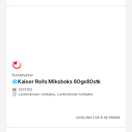
Rundstykker
Kaiser Rolls Miksboks 60gx80stk
5123153
Lantmännen-Unibake, Lantmännen Unibake
LOGG INN FOR Å SE PRISER