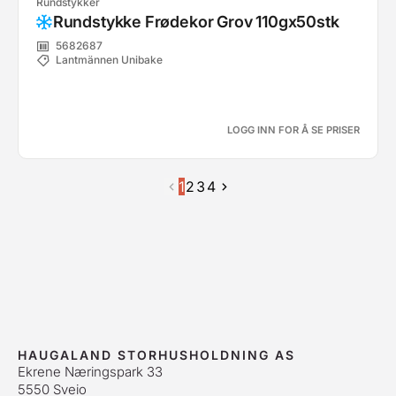
Rundstykker
Rundstykke Frødekor Grov 110gx50stk
5682687
Lantmännen Unibake
LOGG INN FOR Å SE PRISER
1
2
3
4
HAUGALAND STORHUSHOLDNING AS
Ekrene Næringspark 33
5550 Sveio