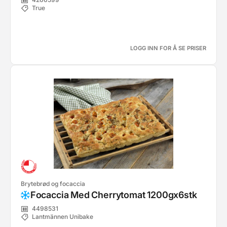
True
LOGG INN FOR Å SE PRISER
Brytebrød og focaccia
Focaccia Med Cherrytomat 1200gx6stk
4498531
Lantmännen Unibake