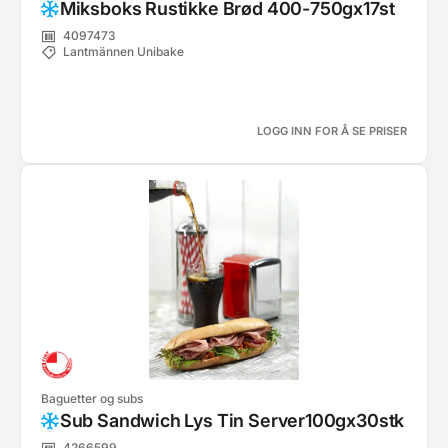
Miksboks Rustikke Brød 400-750gx17st
4097473
Lantmännen Unibake
LOGG INN FOR Å SE PRISER
Baguetter og subs
Sub Sandwich Lys Tin Server100gx30stk
4266599