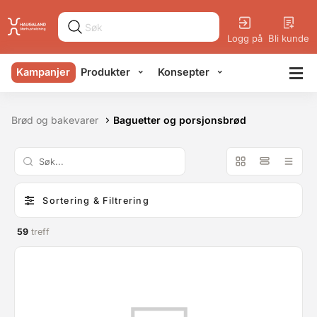
Logg på
Bli kunde
Kampanjer
Produkter
Konsepter
Brød og bakevarer
Baguetter og porsjonsbrød
Sortering & Filtrering
59
treff