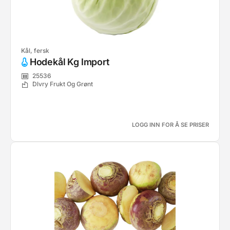
Kål, fersk
Hodekål Kg Import
25536
Dlvry Frukt Og Grønt
LOGG INN FOR Å SE PRISER