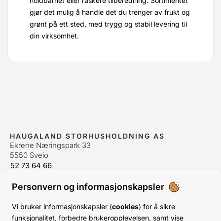
holdbarhet eller raskere tilberedning. Sortimentet
gjør det mulig å handle det du trenger av frukt og
grønt på ett sted, med trygg og stabil levering til
din virksomhet.
HAUGALAND STORHUSHOLDNING AS
Ekrene Næringspark 33
5550 Sveio
52 73 64 66
bestilling@hshh.no
/
firmapost@hshh.no
Personvern og informasjonskapsler
ÅPNINGSTIDER
Man-Fre:
07–15
Vi bruker informasjonskapsler (
cookies
) for å sikre
Lør-Søn:
Stengt
funksjonalitet, forbedre brukeropplevelsen, samt vise