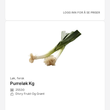
LOGG INN FOR Å SE PRISER
Løk, fersk
Purreløk Kg
25530
Dlvry Frukt Og Grønt