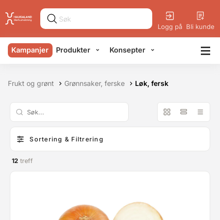
Logg på
Bli kunde
Kampanjer
Produkter
Konsepter
Frukt og grønt
Grønnsaker, ferske
Løk, fersk
Sortering & Filtrering
12
treff