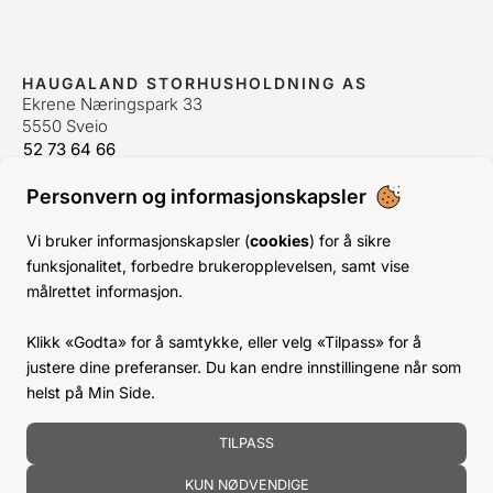
HAUGALAND STORHUSHOLDNING AS
Ekrene Næringspark 33
5550 Sveio
52 73 64 66
bestilling@hshh.no
/
firmapost@hshh.no
Personvern og informasjonskapsler
ÅPNINGSTIDER
Man-Fre:
07–15
Vi bruker informasjonskapsler (
cookies
) for å sikre
Lør-Søn:
Stengt
funksjonalitet, forbedre brukeropplevelsen, samt vise
Helligdager:
Stengt
målrettet informasjon.
INFO
Klikk «Godta» for å samtykke, eller velg «Tilpass» for å
KJØPSVILKÅR
justere dine preferanser. Du kan endre innstillingene når som
BLI KUNDE
helst på Min Side.
KLIMA- OG MILJØPÅVIRKNING
TILPASS
KUN NØDVENDIGE