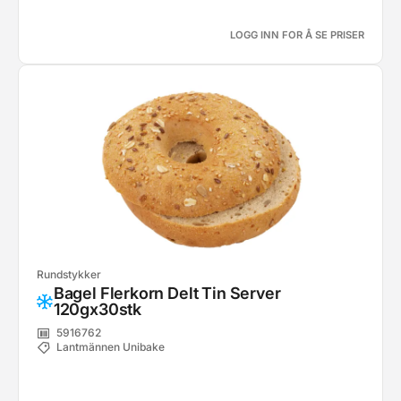
LOGG INN FOR Å SE PRISER
Rundstykker
Bagel Flerkorn Delt Tin Server
120gx30stk
5916762
Lantmännen Unibake