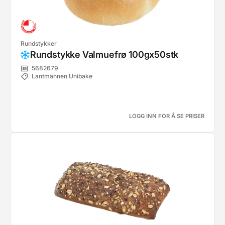
Rundstykker
Rundstykke Valmuefrø 100gx50stk
5682679
Lantmännen Unibake
LOGG INN FOR Å SE PRISER