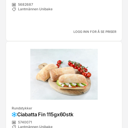
5682687
Lantmännen Unibake
LOGG INN FOR Å SE PRISER
Rundstykker
Ciabatta Fin 115gx60stk
5740071
Lantmännen Unibake