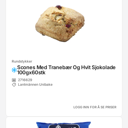
Rundstykker
Scones Med Tranebær Og Hvit Sjokolade
100gx60stk
2716629
Lantmännen Unibake
LOGG INN FOR Å SE PRISER