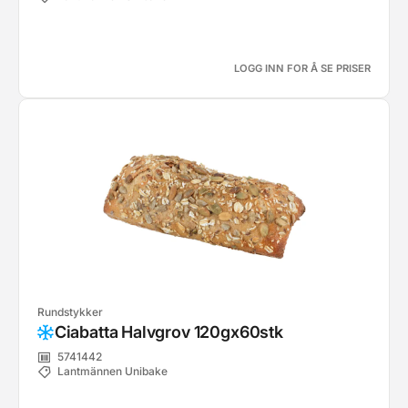
LOGG INN FOR Å SE PRISER
Rundstykker
Ciabatta Halvgrov 120gx60stk
5741442
Lantmännen Unibake