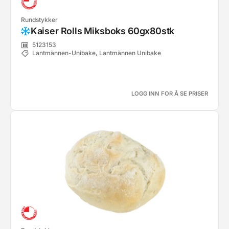
Rundstykker
Kaiser Rolls Miksboks 60gx80stk
5123153
Lantmännen-Unibake, Lantmännen Unibake
LOGG INN FOR Å SE PRISER