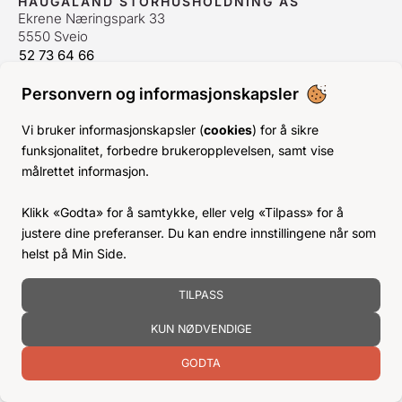
HAUGALAND STORHUSHOLDNING AS
Ekrene Næringspark 33
5550 Sveio
52 73 64 66
bestilling@hshh.no
/
firmapost@hshh.no
Personvern og informasjonskapsler
ÅPNINGSTIDER
Man-Fre:
07–15
Vi bruker informasjonskapsler (
cookies
) for å sikre
Lør-Søn:
Stengt
funksjonalitet, forbedre brukeropplevelsen, samt vise
Helligdager:
Stengt
målrettet informasjon.
INFO
Klikk «Godta» for å samtykke, eller velg «Tilpass» for å
KJØPSVILKÅR
justere dine preferanser. Du kan endre innstillingene når som
BLI KUNDE
helst på Min Side.
KLIMA- OG MILJØPÅVIRKNING
TILPASS
KUN NØDVENDIGE
GODTA