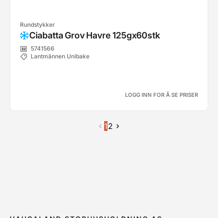
Rundstykker
Ciabatta Grov Havre 125gx60stk
5741566
Lantmännen Unibake
LOGG INN FOR Å SE PRISER
1
2