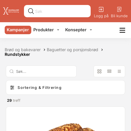
Logg på
Bli kunde
Kampanjer
Produkter
Konsepter
Brød og bakevarer
Baguetter og porsjonsbrød
Rundstykker
Sortering & Filtrering
29
treff