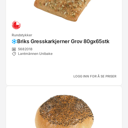
Rundstykker
Briks Gresskarkjerner Grov 80gx65stk
5682018
Lantmännen Unibake
LOGG INN FOR Å SE PRISER