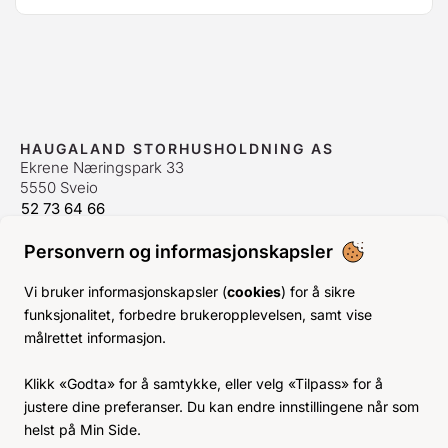
HAUGALAND STORHUSHOLDNING AS
Ekrene Næringspark 33
5550 Sveio
52 73 64 66
bestilling@hshh.no
/
firmapost@hshh.no
Personvern og informasjonskapsler
ÅPNINGSTIDER
Man-Fre:
07–15
Vi bruker informasjonskapsler (
cookies
) for å sikre
Lør-Søn:
Stengt
funksjonalitet, forbedre brukeropplevelsen, samt vise
Helligdager:
Stengt
målrettet informasjon.
INFO
Klikk «Godta» for å samtykke, eller velg «Tilpass» for å
KJØPSVILKÅR
justere dine preferanser. Du kan endre innstillingene når som
BLI KUNDE
helst på Min Side.
KLIMA- OG MILJØPÅVIRKNING