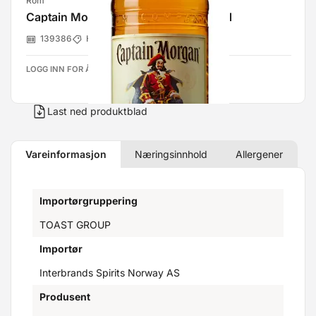
Rom
Captain Morgan Spiced Gold 35% 70cl
139386
Hansa Borg Solera
LOGG INN FOR Å SE PRISER
Last ned produktblad
Vareinformasjon
Næringsinnhold
Allergener
Importørgruppering
TOAST GROUP
Importør
Interbrands Spirits Norway AS
Produsent