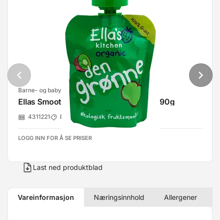
Barne- og babyartikler
Ellas Smoothie Den Grønne Økologisk 90g
4311221
Ellas
LOGG INN FOR Å SE PRISER
Last ned produktblad
Vareinformasjon
Næringsinnhold
Allergener