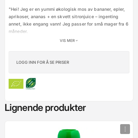
"Hei! Jeg er en yummi økologisk mos av bananer, epler, 
aprikoser, ananas + en skvett sitronjuice – ingenting 
annet, ikke engang vann! Jeg passer for små mager fra 6 
måneder.

VIS MER
Klem meg ut på en skje eller rett i en skål. Liker du meg 
best varm, kan du gi meg et varmt vannbad, men pass 
på at jeg ikke blir for varm for den lille munnen. IKKE putt 
LOGG INN FOR Å SE PRISER
meg i mikroen! Etter åpning kan jeg bo i kjøleskapet ditt i 
opptil 48 timer. Jeg kan fryses – jeg blir litt kald, men 
smaker fortsatt digg!

Som en B Corp-bedrift følger vi strenge regler for å ta 
Lignende produkter
vare på både mennesker og planeten vår."

.