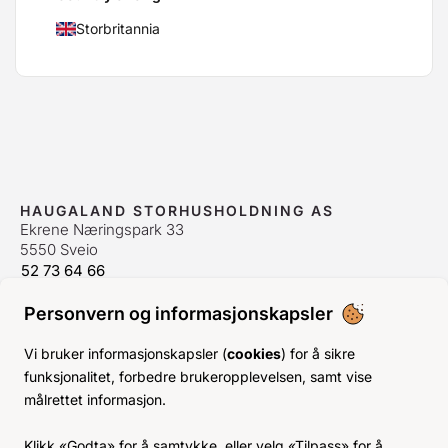
Storbritannia
HAUGALAND STORHUSHOLDNING AS
Ekrene Næringspark 33
5550 Sveio
52 73 64 66
bestilling@hshh.no
/
firmapost@hshh.no
Personvern og informasjonskapsler
ÅPNINGSTIDER
Man-Fre:
07–15
Vi bruker informasjonskapsler (
cookies
) for å sikre
Lør-Søn:
Stengt
funksjonalitet, forbedre brukeropplevelsen, samt vise
Helligdager:
Stengt
målrettet informasjon.
INFO
Klikk «Godta» for å samtykke, eller velg «Tilpass» for å
KJØPSVILKÅR