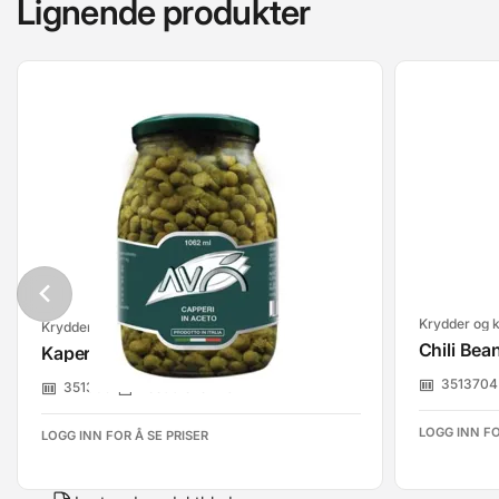
Lignende produkter
Krydder og 
Krydder og krydderblandinger
Chili Bea
Kapers I Salt 1,06l Glass Antica
3513704
3513051
Foodbroker As
LOGG INN FO
LOGG INN FOR Å SE PRISER