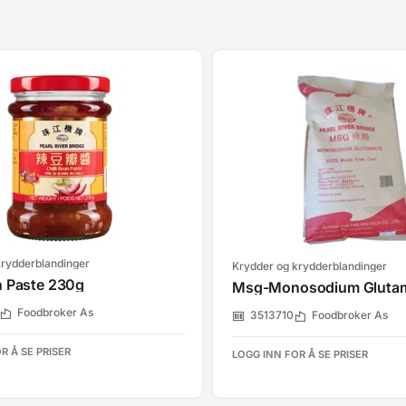
krydderblandinger
Krydder og krydderblandinger
n Paste 230g
Msg-Monosodium Glutam
Foodbroker As
3513710
Foodbroker As
R Å SE PRISER
LOGG INN FOR Å SE PRISER