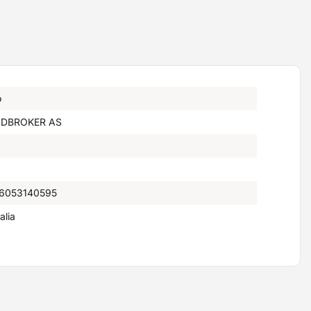
o
DBROKER AS
6053140595
talia