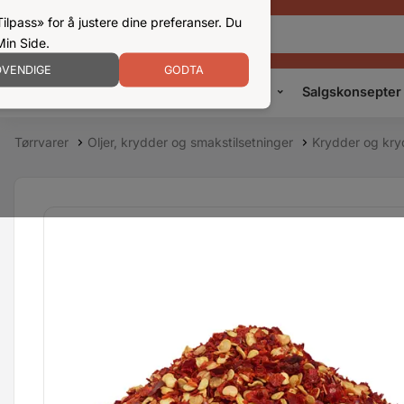
ilpass» for å justere dine preferanser. Du
Min Side.
VENDIGE
GODTA
Kampanjer
Produkter
Konsepter
Salgskonsepter
Tørrvarer
Oljer, krydder og smakstilsetninger
Krydder og kry