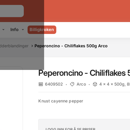
Info
Billigkroken
dderblandinger
Peperoncino - Chiliflakes 500g Arco
Peperoncino - Chiliflakes
6409502
Arco
4 x 4 x 500g, 
Knust cayenne pepper
LOGG INN FOR Å SE PRISER