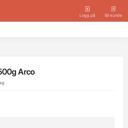
Logg på
Bli kunde
 500g Arco
8kg