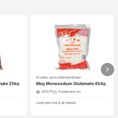
Krydder og krydderblandinger
ate 25kg
Msg Monosodium Glutamate 454g
3513711
Foodbroker As
LOGG INN FOR Å SE PRISER