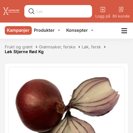
Logg på
Bli kunde
Kampanjer
Produkter
Konsepter
Frukt og grønt
Grønnsaker, ferske
Løk, fersk
Løk Stjerne Rød Kg