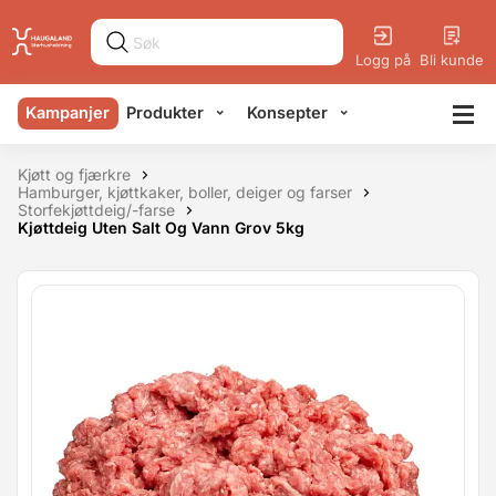
Logg på
Bli kunde
Kampanjer
Produkter
Konsepter
Kjøtt og fjærkre
Hamburger, kjøttkaker, boller, deiger og farser
Storfekjøttdeig/-farse
Kjøttdeig Uten Salt Og Vann Grov 5kg