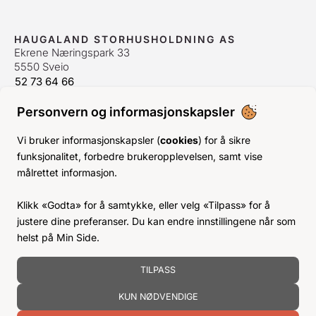
HAUGALAND STORHUSHOLDNING AS
Ekrene Næringspark 33
5550 Sveio
52 73 64 66
bestilling@hshh.no
/
firmapost@hshh.no
Personvern og informasjonskapsler
ÅPNINGSTIDER
Man-Fre:
07–15
Vi bruker informasjonskapsler (
cookies
) for å sikre
Lør-Søn:
Stengt
funksjonalitet, forbedre brukeropplevelsen, samt vise
Helligdager:
Stengt
målrettet informasjon.
INFO
Klikk «Godta» for å samtykke, eller velg «Tilpass» for å
KJØPSVILKÅR
justere dine preferanser. Du kan endre innstillingene når som
BLI KUNDE
helst på Min Side.
KLIMA- OG MILJØPÅVIRKNING
TILPASS
KUN NØDVENDIGE