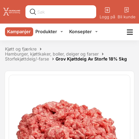
Logg på
Bli kunde
Kampanjer
Produkter
Konsepter
Kjøtt og fjærkre
Hamburger, kjøttkaker, boller, deiger og farser
Storfekjøttdeig/-farse
Grov Kjøttdeig Av Storfe 18% 5kg