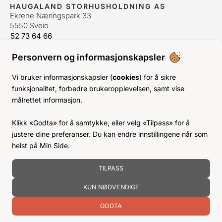
HAUGALAND STORHUSHOLDNING AS
Ekrene Næringspark 33
5550 Sveio
52 73 64 66
bestilling@hshh.no
/
firmapost@hshh.no
Personvern og informasjonskapsler
ÅPNINGSTIDER
Man-Fre:
07–15
Vi bruker informasjonskapsler (
cookies
) for å sikre
Lør-Søn:
Stengt
funksjonalitet, forbedre brukeropplevelsen, samt vise
Helligdager:
Stengt
målrettet informasjon.
INFO
Klikk «Godta» for å samtykke, eller velg «Tilpass» for å
KJØPSVILKÅR
justere dine preferanser. Du kan endre innstillingene når som
BLI KUNDE
helst på Min Side.
KLIMA- OG MILJØPÅVIRKNING
TILPASS
KUN NØDVENDIGE
GODTA