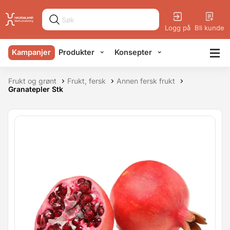
Logg på
Bli kunde
Kampanjer
Produkter
Konsepter
Frukt og grønt
Frukt, fersk
Annen fersk frukt
Granatepler Stk