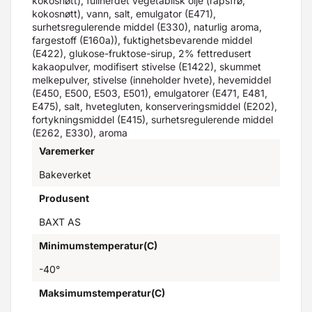
kokosnøtt), fullherdet vegetabilsk olje (rapsfrø,
kokosnøtt), vann, salt, emulgator (E471),
surhetsregulerende middel (E330), naturlig aroma,
fargestoff (E160a)), fuktighetsbevarende middel
(E422), glukose-fruktose-sirup, 2% fettredusert
kakaopulver, modifisert stivelse (E1422), skummet
melkepulver, stivelse (inneholder hvete), hevemiddel
(E450, E500, E503, E501), emulgatorer (E471, E481,
E475), salt, hvetegluten, konserveringsmiddel (E202),
fortykningsmiddel (E415), surhetsregulerende middel
(E262, E330), aroma
Varemerker
Bakeverket
Produsent
BAXT AS
Minimumstemperatur(C)
-40°
Maksimumstemperatur(C)