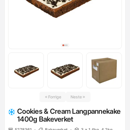
Forrige
Neste
Cookies & Cream Langpannekake
1400g Bakeverket
5278361
Bakeverket
3 x 1.4kg, 4.2kg