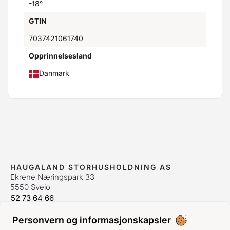
-18°
GTIN
7037421061740
Opprinnelsesland
Danmark
HAUGALAND STORHUSHOLDNING AS
Ekrene Næringspark 33
5550 Sveio
52 73 64 66
bestilling@hshh.no
/
firmapost@hshh.no
Personvern og informasjonskapsler
ÅPNINGSTIDER