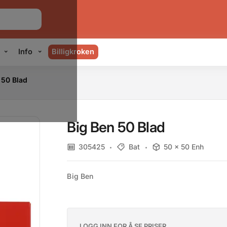
Info
Billigkroken
 50 Blad
Big Ben 50 Blad
305425
Bat
50 x 50 Enh
Big Ben
LOGG INN FOR Å SE PRISER