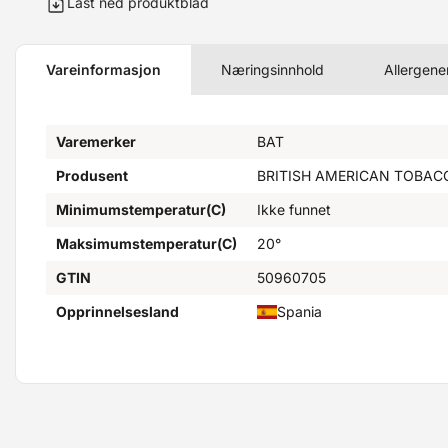
Last ned produktblad
Vareinformasjon
Næringsinnhold
Allergene
Varemerker
BAT
Produsent
BRITISH AMERICAN TOBA
Minimumstemperatur(C)
Ikke funnet
Maksimumstemperatur(C)
20°
GTIN
50960705
Opprinnelsesland
Spania