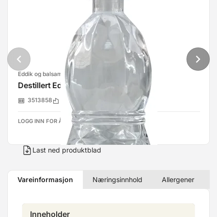
Eddik og balsamico
Destillert Eddik Dek Som Boon 700ml
3513858
Foodbroker As
LOGG INN FOR Å SE PRISER
Last ned produktblad
Vareinformasjon
Næringsinnhold
Allergener
Inneholder