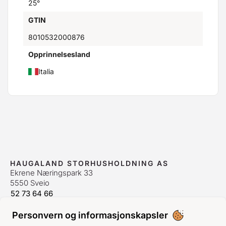
25°
GTIN
8010532000876
Opprinnelsesland
Italia
HAUGALAND STORHUSHOLDNING AS
Ekrene Næringspark 33
5550 Sveio
52 73 64 66
bestilling@hshh.no
/
firmapost@hshh.no
Personvern og informasjonskapsler
ÅPNINGSTIDER