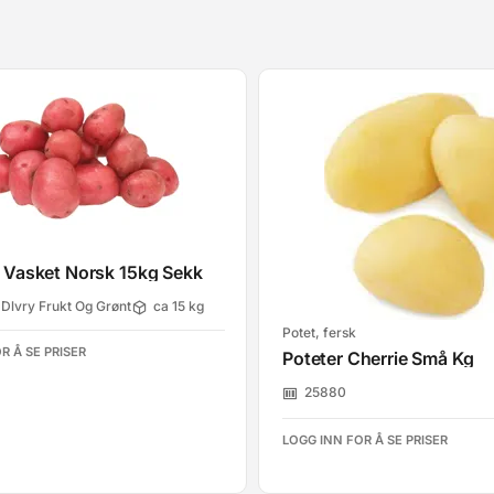
r Vasket Norsk 15kg Sekk
Dlvry Frukt Og Grønt
ca 15 kg
Potet, fersk
R Å SE PRISER
Poteter Cherrie Små Kg
25880
LOGG INN FOR Å SE PRISER