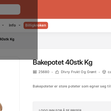
Info
Billigkroken
40stk Kg
Bakepotet 40stk Kg
25680
Dlvry Frukt Og Grønt
c
Bakepoteter er store poteter som egner seg til
LOGG INN FOR Å SE PRISER