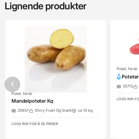
Lignende produkter
Potet, fersk
Potete
25712
Potet, fersk
LOGG INN FO
Mandelpoteter Kg
25657
Dlvry Frukt Og Grønt
ca 10 kg
LOGG INN FOR Å SE PRISER