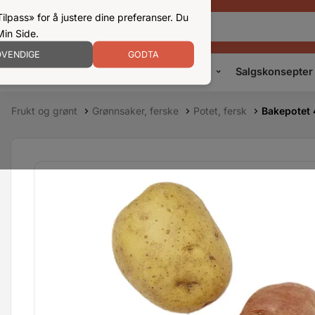
ilpass» for å justere dine preferanser. Du
Min Side.
VENDIGE
GODTA
Kampanjer
Produkter
Konsepter
Salgskonsepter
Frukt og grønt
Grønnsaker, ferske
Potet, fersk
Bakepotet 