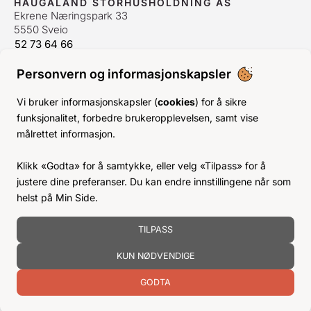
HAUGALAND STORHUSHOLDNING AS
Ekrene Næringspark 33
5550 Sveio
52 73 64 66
bestilling@hshh.no
/
firmapost@hshh.no
Personvern og informasjonskapsler
ÅPNINGSTIDER
Man-Fre:
07–15
Vi bruker informasjonskapsler (
cookies
) for å sikre
Lør-Søn:
Stengt
funksjonalitet, forbedre brukeropplevelsen, samt vise
Helligdager:
Stengt
målrettet informasjon.
INFO
Klikk «Godta» for å samtykke, eller velg «Tilpass» for å
KJØPSVILKÅR
justere dine preferanser. Du kan endre innstillingene når som
BLI KUNDE
helst på Min Side.
KLIMA- OG MILJØPÅVIRKNING
TILPASS
KUN NØDVENDIGE
GODTA