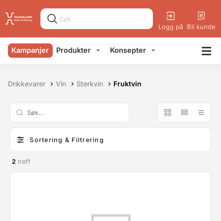
Logg på
Bli kunde
Kampanjer
Produkter
Konsepter
Drikkevarer
Vin
Sterkvin
Fruktvin
Sortering & Filtrering
2
treff