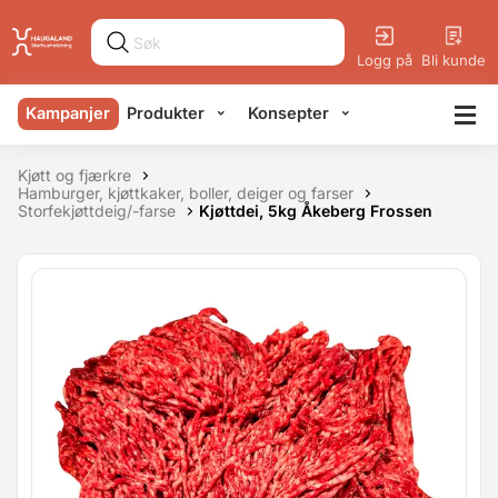
Logg på
Bli kunde
Kampanjer
Produkter
Konsepter
Kjøtt og fjærkre
Hamburger, kjøttkaker, boller, deiger og farser
Storfekjøttdeig/-farse
Kjøttdei, 5kg Åkeberg Frossen