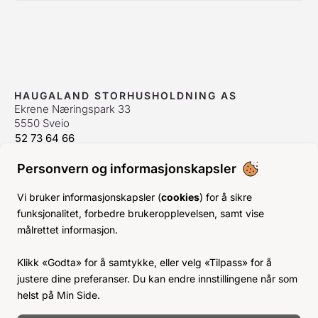
HAUGALAND STORHUSHOLDNING AS
Ekrene Næringspark 33
5550 Sveio
52 73 64 66
bestilling@hshh.no
/
firmapost@hshh.no
Personvern og informasjonskapsler
ÅPNINGSTIDER
Man-Fre:
07–15
Vi bruker informasjonskapsler (
cookies
) for å sikre
Lør-Søn:
Stengt
funksjonalitet, forbedre brukeropplevelsen, samt vise
Helligdager:
Stengt
målrettet informasjon.
INFO
Klikk «Godta» for å samtykke, eller velg «Tilpass» for å
KJØPSVILKÅR
justere dine preferanser. Du kan endre innstillingene når som
BLI KUNDE
helst på Min Side.
KLIMA- OG MILJØPÅVIRKNING