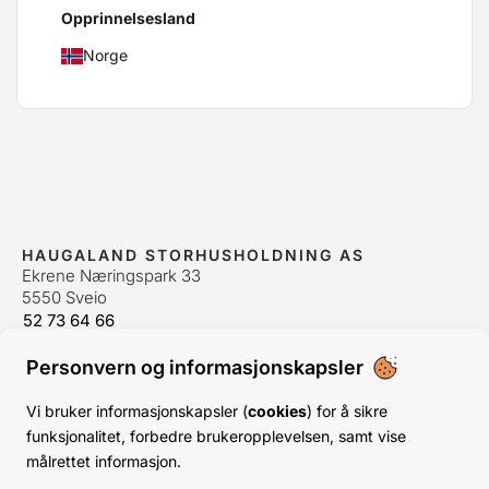
Opprinnelsesland
Norge
HAUGALAND STORHUSHOLDNING AS
Ekrene Næringspark 33
5550 Sveio
52 73 64 66
bestilling@hshh.no
/
firmapost@hshh.no
Personvern og informasjonskapsler
ÅPNINGSTIDER
Man-Fre:
07–15
Vi bruker informasjonskapsler (
cookies
) for å sikre
Lør-Søn:
Stengt
funksjonalitet, forbedre brukeropplevelsen, samt vise
Helligdager:
Stengt
målrettet informasjon.
INFO