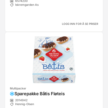
6574230
Iskremgarden As
LOGG INN FOR Å SE PRISER
Multipacker
Sparepakke Båtis Fløteis
2014942
Hennig-Olsen