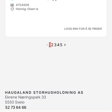
4704508
Hennig-Olsen Is
LOGG INN FOR Å SE PRISER
1
2
3
4
5
HAUGALAND STORHUSHOLDNING AS
Ekrene Næringspark 33
5550 Sveio
52 73 64 66