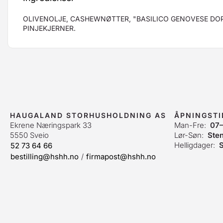
OLIVENOLJE, CASHEWNØTTER, "BASILICO GENOVESE DOP
PINJEKJERNER.
HAUGALAND STORHUSHOLDNING AS
ÅPNINGSTI
Ekrene Næringspark 33
Man-Fre:
07–
5550 Sveio
Lør-Søn:
Ste
Helligdager:
S
52 73 64 66
bestilling@hshh.no
/
firmapost@hshh.no