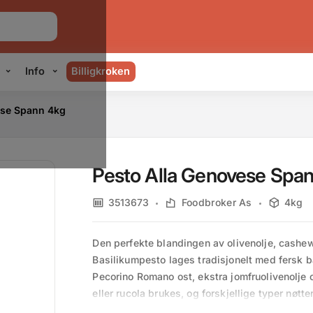
Info
Billigkroken
ese Spann 4kg
Pesto Alla Genovese Spa
3513673
Foodbroker As
4kg
Den perfekte blandingen av olivenolje, cashewnø
Basilikumpesto lages tradisjonelt med fersk ba
Pecorino Romano ost, ekstra jomfruolivenolje og
eller rucola brukes, og forskjellige typer nøtte
pinjekjerner.