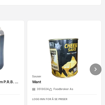
Sauser
Soyasaus Mørk Mushroom P.R.B. 8 Lt
Wanted Cheese Sauce 2900g
3513024
Foodbroker As
LOGG INN FOR Å SE PRISER