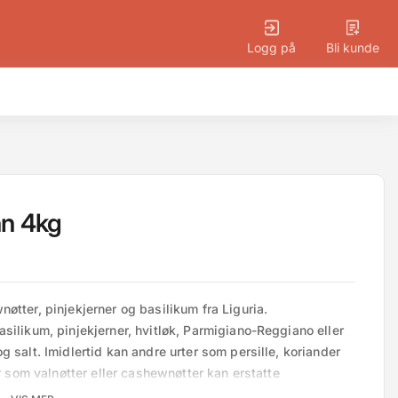
Logg på
Bli kunde
nn 4kg
tter, pinjekjerner og basilikum fra Liguria. 
silikum, pinjekjerner, hvitløk, Parmigiano-Reggiano eller 
 salt. Imidlertid kan andre urter som persille, koriander 
r som valnøtter eller cashewnøtter kan erstatte 