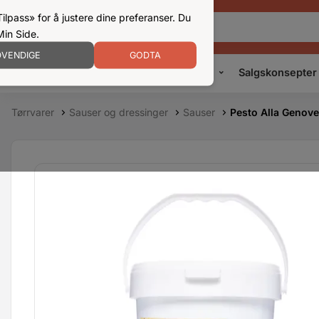
ilpass» for å justere dine preferanser. Du
Min Side.
VENDIGE
GODTA
Kampanjer
Produkter
Konsepter
Salgskonsepter
Tørrvarer
Sauser og dressinger
Sauser
Pesto Alla Genov