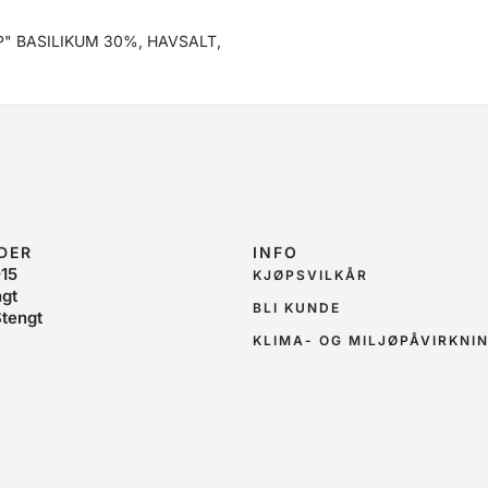
" BASILIKUM 30%, HAVSALT,
DER
INFO
15
KJØPSVILKÅR
ngt
BLI KUNDE
tengt
KLIMA- OG MILJØPÅVIRKNI