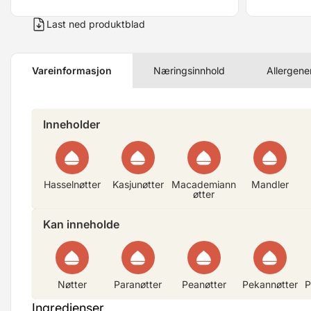
Last ned produktblad
Vareinformasjon
Næringsinnhold
Allergene
Inneholder
Hasselnøtter
Kasjunøtter
Macademiann
Mandler
øtter
Kan inneholde
Nøtter
Paranøtter
Peanøtter
Pekannøtter
P
Ingredienser