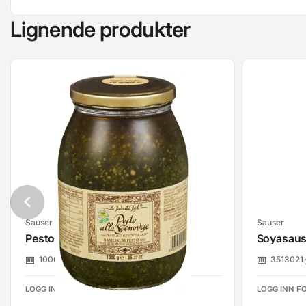
Lignende produkter
Sauser
Sauser
Pesto Genovese La Favorita 1kg
Soyasaus 
1000876
La Favorita
3513021
LOGG INN FOR Å SE PRISER
LOGG INN FO