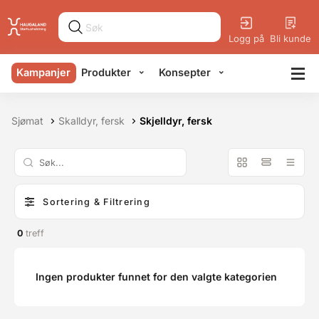
Logg på
Bli kunde
Kampanjer
Produkter
Konsepter
Sjømat
Skalldyr, fersk
Skjelldyr, fersk
Sortering & Filtrering
0
treff
Ingen produkter funnet for den valgte kategorien