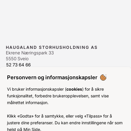
HAUGALAND STORHUSHOLDNING AS
Ekrene Næringspark 33
5550 Sveio
52 73 64 66
bestilling@hshh.no
/
firmapost@hshh.no
Personvern og informasjonskapsler
ÅPNINGSTIDER
Man-Fre:
07–15
Vi bruker informasjonskapsler (
cookies
) for å sikre
Lør-Søn:
Stengt
funksjonalitet, forbedre brukeropplevelsen, samt vise
Helligdager:
Stengt
målrettet informasjon.
INFO
Klikk «Godta» for å samtykke, eller velg «Tilpass» for å
KJØPSVILKÅR
justere dine preferanser. Du kan endre innstillingene når som
BLI KUNDE
helst på Min Side.