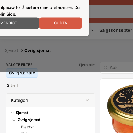
ilpass» for å justere dine preferanser. Du
Min Side.
VENDIGE
GODTA
Kampanjer
Produkter
Konsepter
Salgskonsepter
Sjømat
Øvrig sjømat
VALGTE FILTER
Fjern alle
Øvrig sjømat
2
treff
Kategori
Sjømat
Øvrig sjømat
Bløtdyr