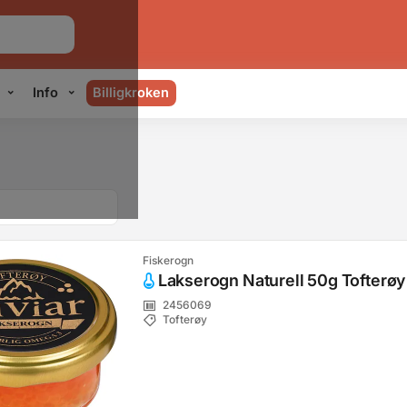
Info
Billigkroken
Fiskerogn
Lakserogn Naturell 50g Tofterøy
2456069
Tofterøy