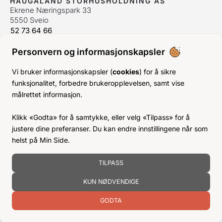
HAUGALAND STORHUSHOLDNING AS
Ekrene Næringspark 33
5550 Sveio
52 73 64 66
bestilling@hshh.no
/
firmapost@hshh.no
Personvern og informasjonskapsler
ÅPNINGSTIDER
Man-Fre:
07–15
Vi bruker informasjonskapsler (
cookies
) for å sikre
Lør-Søn:
Stengt
funksjonalitet, forbedre brukeropplevelsen, samt vise
Helligdager:
Stengt
målrettet informasjon.
INFO
Klikk «Godta» for å samtykke, eller velg «Tilpass» for å
KJØPSVILKÅR
justere dine preferanser. Du kan endre innstillingene når som
BLI KUNDE
helst på Min Side.
KLIMA- OG MILJØPÅVIRKNING
TILPASS
KUN NØDVENDIGE
GODTA