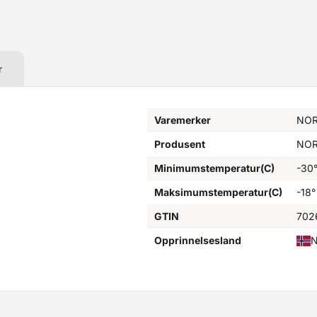
r
Varemerker
NOR
Produsent
NOR
Minimumstemperatur(C)
-30
Maksimumstemperatur(C)
-18°
GTIN
702
Opprinnelsesland
N