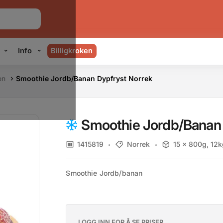
Info
Billigkroken
en
Smoothie Jordb/Banan Dypfryst Norrek
Smoothie Jordb/Banan 
1415819
Norrek
15 x 800g, 12k
Smoothie Jordb/banan
LOGG INN FOR Å SE PRISER