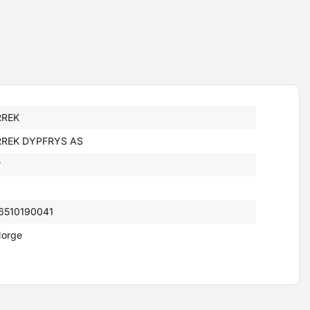
REK
REK DYPFRYS AS
°
6510190041
orge