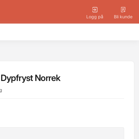
Logg på
Bli kunde
Dypfryst Norrek
g