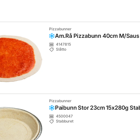
Pizzabunner
Am.Rå Pizzabunn 40cm M/Saus 
4147815
Slåtto
Pizzabunner
Paibunn Stor 23cm 15x280g Sta
4500047
Stabburet