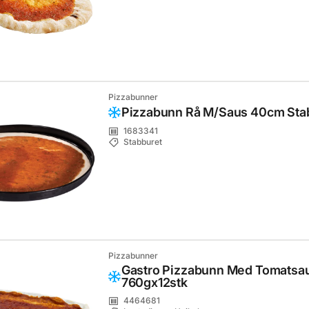
Pizzabunner
Pizzabunn Rå M/Saus 40cm Sta
1683341
Stabburet
Pizzabunner
Gastro Pizzabunn Med Tomatsa
760gx12stk
4464681