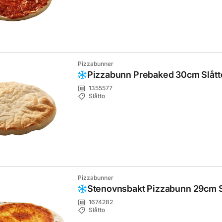
Pizzabunner
Pizzabunn Prebaked 30cm Slått
1355577
Slåtto
Pizzabunner
Stenovnsbakt Pizzabunn 29cm S
1674282
Slåtto