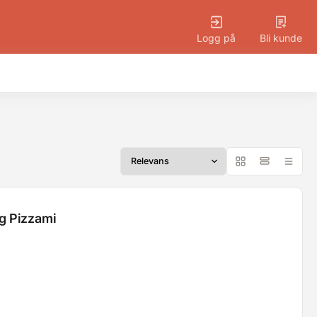
Logg på
Bli kunde
0g Pizzami