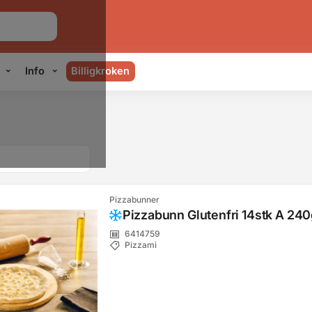
Info
Billigkroken
Pizzabunner
Pizzabunn Glutenfri 14stk A 24
6414759
Pizzami