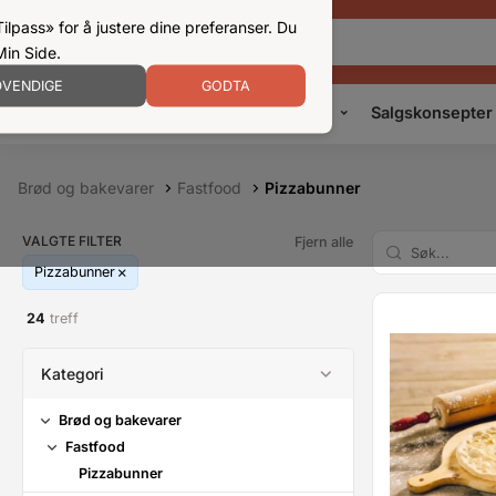
ilpass» for å justere dine preferanser. Du
Min Side.
VENDIGE
GODTA
Kampanjer
Produkter
Konsepter
Salgskonsepter
Brød og bakevarer
Fastfood
Pizzabunner
VALGTE FILTER
Fjern alle
Pizzabunner
24
treff
Kategori
Brød og bakevarer
Fastfood
Pizzabunner