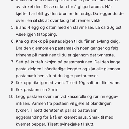
av steketiden. Disse er kun for å gi god aroma. Når
kjøttet har blitt gylden brun er de ferdig. Da legger du de
over i en sil slik at overflødig fett renner vekk.
Bland 4 egg og osten med en stavmikser. La ca 30g ost
være igjen til topping.
Kna og strekk på pastadeigen til du får en avlang deig.
Dra den gjennom en pastamaskin noen ganger og følg
trinnene på maskinen til du er gjennom det tynneste.
Sett på kuttefunksjon på pastamaskinen. Del den lange
pasta-deigen i håndterlige lengder og kjør alle gjennom
pastamaskinen slik at du lager pastaremser.
Kok opp rikelig med vann. Tilsett 10g salt per liter vann.
Kok pastaen i ca 2 min.
Legg pastaen over i en vid kasserolle og rør inn egge-
miksen. Varmen fra pastaen vil gjøre at blandingen
tykner. Tillsett deretter et par ss pastavann i
eggeblanding for å få en kremet saus. Smak til med
kvernet pepper. Tilsett svinekjake til slutt.