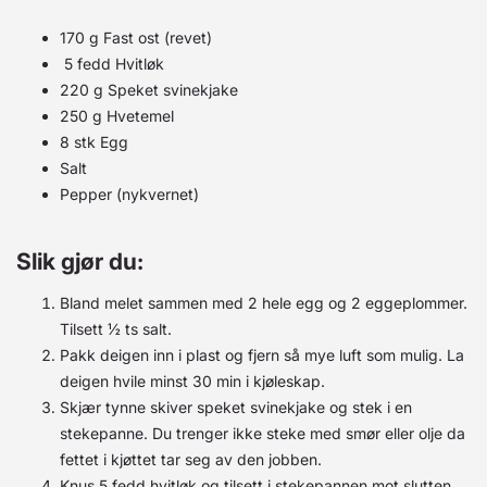
170 g Fast ost (revet)
5 fedd Hvitløk
220 g Speket svinekjake
250 g Hvetemel
8 stk Egg
Salt
Pepper (nykvernet)
Slik gjør du:
Bland melet sammen med 2 hele egg og 2 eggeplommer.
Tilsett ½ ts salt.
Pakk deigen inn i plast og fjern så mye luft som mulig. La
deigen hvile minst 30 min i kjøleskap.
Skjær tynne skiver speket svinekjake og stek i en
stekepanne. Du trenger ikke steke med smør eller olje da
fettet i kjøttet tar seg av den jobben.
Knus 5 fedd hvitløk og tilsett i stekepannen mot slutten