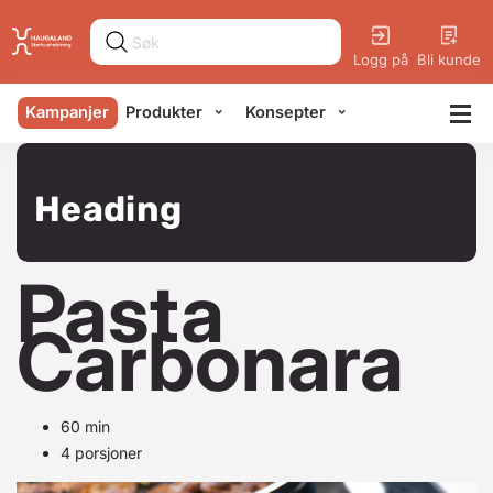
Logg på
Bli kunde
Kampanjer
Produkter
Konsepter
Heading
Pasta
Carbonara
60 min
4 porsjoner