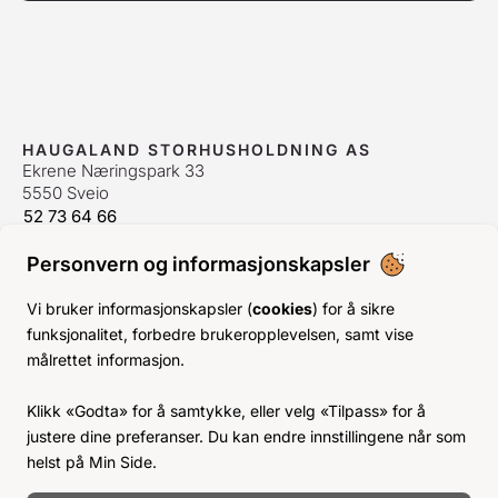
HAUGALAND STORHUSHOLDNING AS
Ekrene Næringspark 33
5550 Sveio
52 73 64 66
bestilling@hshh.no
/
firmapost@hshh.no
Personvern og informasjonskapsler
ÅPNINGSTIDER
Man-Fre:
07–15
Vi bruker informasjonskapsler (
cookies
) for å sikre
Lør-Søn:
Stengt
funksjonalitet, forbedre brukeropplevelsen, samt vise
Helligdager:
Stengt
målrettet informasjon.
INFO
Klikk «Godta» for å samtykke, eller velg «Tilpass» for å
KJØPSVILKÅR
justere dine preferanser. Du kan endre innstillingene når som
BLI KUNDE
helst på Min Side.
KLIMA- OG MILJØPÅVIRKNING