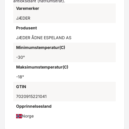
antioksidant (natriumsitrat).
Varemerker
JÆDER
Produsent
JÆDER ÅDNE ESPELAND AS
Minimumstemperatur(C)
-30°
Maksimumstemperatur(C)
-18°
GTIN
7020915221041
Opprinnelsesland
Norge