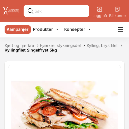
Logg på
Bli kunde
Kampanjer
Produkter
Konsepter
Kjøtt og fjærkre
Fjærkre, stykningsdel
Kylling, brystfilet
Kyllingfilet Singelfryst 5kg