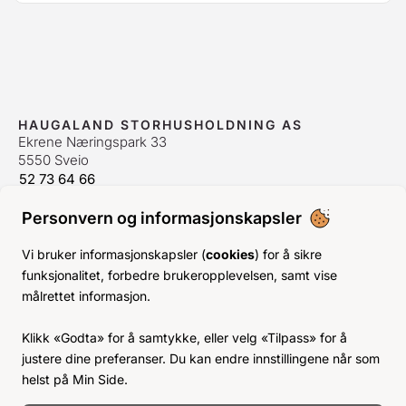
HAUGALAND STORHUSHOLDNING AS
Ekrene Næringspark 33
5550 Sveio
52 73 64 66
bestilling@hshh.no
/
firmapost@hshh.no
Personvern og informasjonskapsler
ÅPNINGSTIDER
Man-Fre:
07–15
Vi bruker informasjonskapsler (
cookies
) for å sikre
Lør-Søn:
Stengt
funksjonalitet, forbedre brukeropplevelsen, samt vise
Helligdager:
Stengt
målrettet informasjon.
INFO
Klikk «Godta» for å samtykke, eller velg «Tilpass» for å
KJØPSVILKÅR
justere dine preferanser. Du kan endre innstillingene når som
BLI KUNDE
helst på Min Side.
KLIMA- OG MILJØPÅVIRKNING