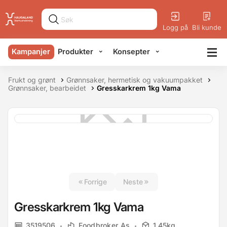
Logg på
Bli kunde
Kampanjer
Produkter
Konsepter
Frukt og grønt
Grønnsaker, hermetisk og vakuumpakket
Grønnsaker, bearbeidet
Gresskarkrem 1kg Vama
Forrige
Neste
Gresskarkrem 1kg Vama
3519506
Foodbroker As
1.45kg