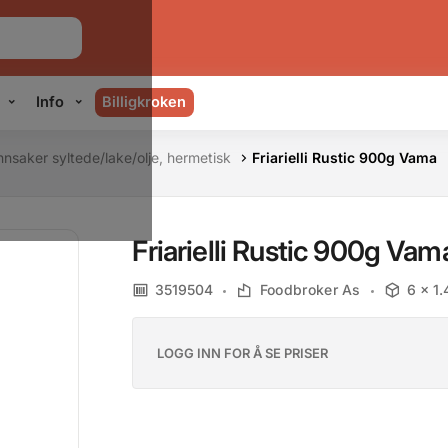
Info
Billigkroken
nsaker syltede/lake/olje, hermetisk
Friarielli Rustic 900g Vama
Friarielli Rustic 900g Vam
3519504
Foodbroker As
6 x 1.
LOGG INN FOR Å SE PRISER