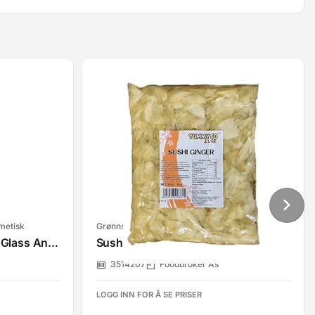
rmetisk
Grønnsaker syltede/lake/olje, hermetisk
Tomat Soltørket I Olje 3,1l Glass Antica
Sushi Ingefær 10x1kg Yummyto
3514207
Foodbroker As
LOGG INN FOR Å SE PRISER