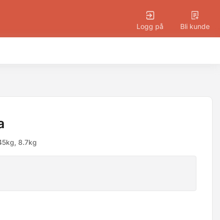
Logg på
Bli kunde
a
45kg, 8.7kg