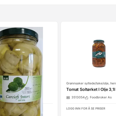
yltede/lake/olje, hermetisk
Grønnsaker syltede/lake/olje, he
jerter I Olje 2,9 Kg
Foodbroker As
3513054
Foodbroker As
R Å SE PRISER
LOGG INN FOR Å SE PRISER