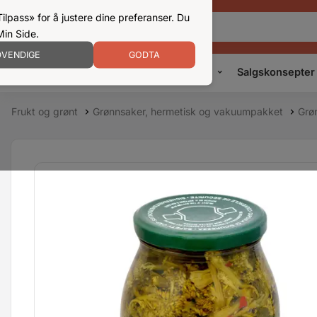
ilpass» for å justere dine preferanser. Du
Min Side.
VENDIGE
GODTA
Kampanjer
Produkter
Konsepter
Salgskonsepter
Frukt og grønt
Grønnsaker, hermetisk og vakuumpakket
Grøn