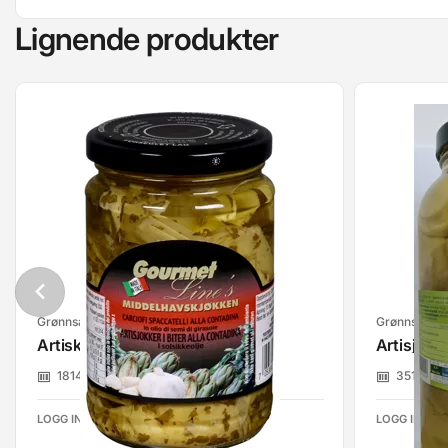
Lignende produkter
Grønnsaker syltede/lake/olje, hermetisk
Grønnsaker s
Artiskokker Marinerte 314 Ml
Artisjokkh
181453
Foodbroker As
3513002
LOGG INN FOR Å SE PRISER
LOGG INN FO