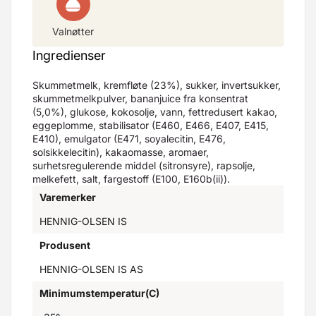
Valnøtter
Ingredienser
Skummetmelk, kremfløte (23%), sukker, invertsukker,
skummetmelkpulver, bananjuice fra konsentrat
(5,0%), glukose, kokosolje, vann, fettredusert kakao,
eggeplomme, stabilisator (E460, E466, E407, E415,
E410), emulgator (E471, soyalecitin, E476,
solsikkelecitin), kakaomasse, aromaer,
surhetsregulerende middel (sitronsyre), rapsolje,
melkefett, salt, fargestoff (E100, E160b(ii)).
Varemerker
HENNIG-OLSEN IS
Produsent
HENNIG-OLSEN IS AS
Minimumstemperatur(C)