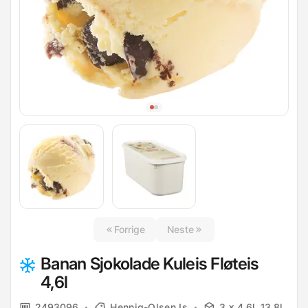
Forrige
Neste
Banan Sjokolade Kuleis Fløteis
4,6l
2493096
Hennig-Olsen Is
3 x 4.6l, 13.8l