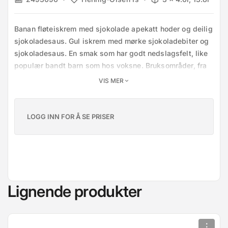
Banan fløteiskrem med sjokolade apekatt hoder og deilig 
sjokoladesaus. Gul iskrem med mørke sjokoladebiter og 
sjokoladesaus. En smak som har godt nedslagsfelt, like 
populær bandt barn som hos voksne. Bruksområder, fra 
kuleis i beger eller kjeks til milkshakes.
VIS MER
LOGG INN FOR Å SE PRISER
Lignende produkter