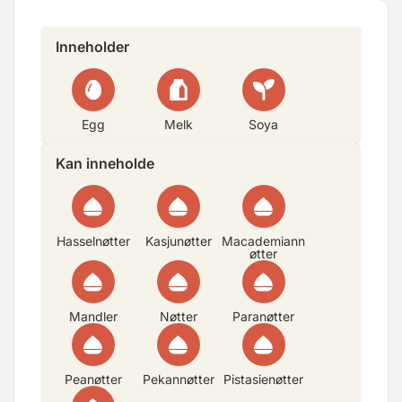
Inneholder
Egg
Melk
Soya
Kan inneholde
Hasselnøtter
Kasjunøtter
Macademiann
øtter
Mandler
Nøtter
Paranøtter
Peanøtter
Pekannøtter
Pistasienøtter