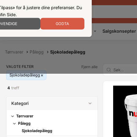
ilpass» for å justere dine preferanser. Du
Min Side.
VENDIGE
GODTA
Kampanjer
Produkter
Konsepter
Salgskonsepter
Tørrvarer
Pålegg
Sjokoladepålegg
VALGTE FILTER
Fjern alle
Sjokoladepålegg
4
treff
Kategori
Tørrvarer
Pålegg
Sjokoladepålegg