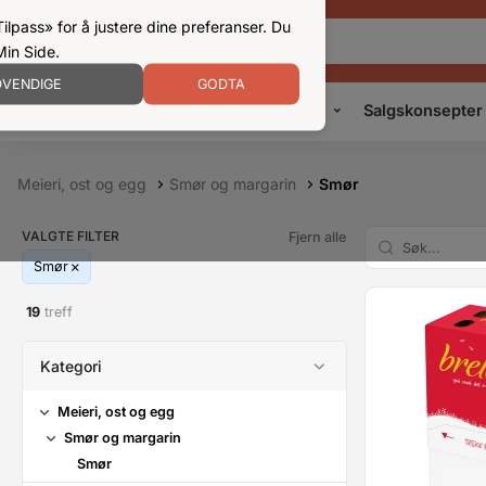
ilpass» for å justere dine preferanser. Du
Min Side.
VENDIGE
GODTA
Kampanjer
Produkter
Konsepter
Salgskonsepter
Meieri, ost og egg
Smør og margarin
Smør
VALGTE FILTER
Fjern alle
Smør
19
treff
Kategori
Meieri, ost og egg
Smør og margarin
Smør