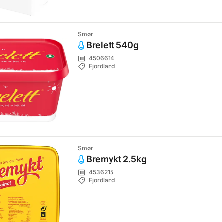
Smør
Brelett 540g
4506614
Fjordland
Smør
Bremykt 2.5kg
4536215
Fjordland