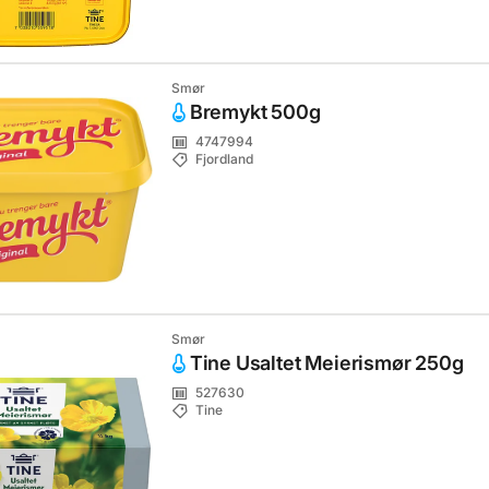
Smør
Bremykt 500g
4747994
Fjordland
Smør
Tine Usaltet Meierismør 250g
527630
Tine