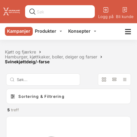
Logg på
Bli kunde
Kampanjer
Produkter
Konsepter
Kjøtt og fjærkre
Hamburger, kjøttkaker, boller, deiger og farser
Svinekjøttdeig/-farse
Sortering & Filtrering
5
treff