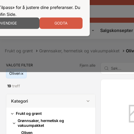
ilpass» for å justere dine preferanser. Du
Min Side.
VENDIGE
GODTA
Kampanjer
Produkter
Konsepter
Salgskonsepter
Frukt og grønt
Grønnsaker, hermetisk og vakuumpakket
Oli
VALGTE FILTER
Fjern alle
Oliven
19
treff
Kategori
Frukt og grønt
Grønnsaker, hermetisk og
vakuumpakket
Oliven