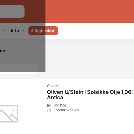
Info
Billigkroken
ven
Oliven
Oliven U/Stein I Solsikke Olje 1,06l
Antica
3511526
Foodbroker As