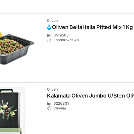
Oliven
Oliven Bella Italia Pitted Mix 1 Kg
3519508
Foodbroker As
Oliven
Kalamata Oliven Jumbo U/Sten Oliv
6226831
Olivelia