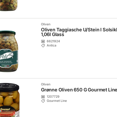
Oliven
Oliven Taggiasche U/Stein I Solsik
1,06l Glass
6621924
Antica
Oliven
Grønne Oliven 650 G Gourmet Lin
1207729
Gourmet Line