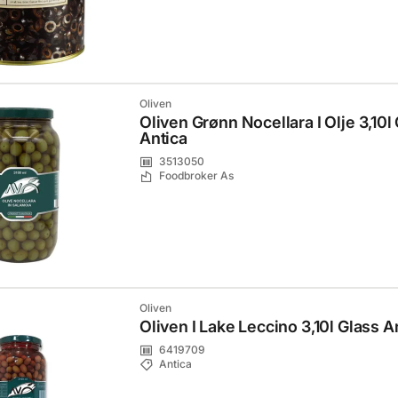
Oliven
Oliven Grønn Nocellara I Olje 3,10l
Antica
3513050
Foodbroker As
Oliven
Oliven I Lake Leccino 3,10l Glass A
6419709
Antica