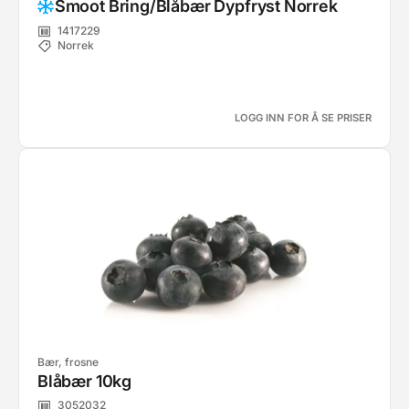
Smoot Bring/Blåbær Dypfryst Norrek
1417229
Norrek
LOGG INN FOR Å SE PRISER
Bær, frosne
Blåbær 10kg
3052032