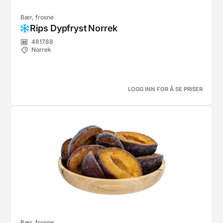
Bær, frosne
Rips Dypfryst Norrek
481788
Norrek
LOGG INN FOR Å SE PRISER
Bær, frosne