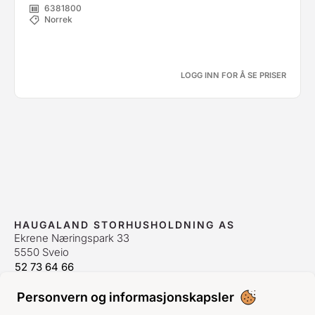
6381800
Norrek
LOGG INN FOR Å SE PRISER
HAUGALAND STORHUSHOLDNING AS
Ekrene Næringspark 33
5550 Sveio
52 73 64 66
bestilling@hshh.no
/
firmapost@hshh.no
Personvern og informasjonskapsler
ÅPNINGSTIDER