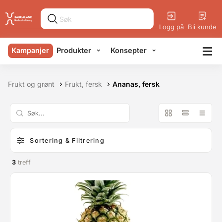
Logg på
Bli kunde
Kampanjer
Produkter
Konsepter
Frukt og grønt
Frukt, fersk
Ananas, fersk
Sortering & Filtrering
3
treff