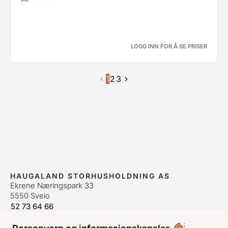
LOGG INN FOR Å SE PRISER
1
2
3
HAUGALAND STORHUSHOLDNING AS
Ekrene Næringspark 33
5550 Sveio
52 73 64 66
bestilling@hshh.no
/
firmapost@hshh.no