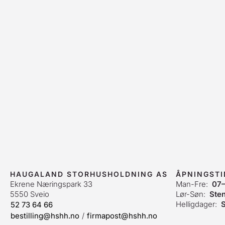
HAUGALAND STORHUSHOLDNING AS
ÅPNINGSTI
Ekrene Næringspark 33
Man-Fre:
07–
5550 Sveio
Lør-Søn:
Ste
Helligdager:
S
52 73 64 66
bestilling@hshh.no
/
firmapost@hshh.no