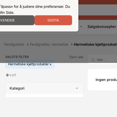
ilpass» for å justere dine preferanser. Du
Min Side.
VENDIGE
GODTA
Kampanjer
Produkter
Konsepter
Salgskonsepter
Ferdigretter
Ferdigretter, hermetisk
Hermetiske kjøttproduk
VALGTE FILTER
Fjern alle
Hermetiske kjøttprodukter
0
treff
Ingen produ
Kategori