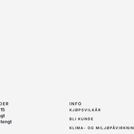
DER
INFO
15
KJØPSVILKÅR
ngt
BLI KUNDE
tengt
KLIMA- OG MILJØPÅVIRKNI