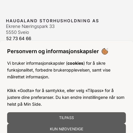
HAUGALAND STORHUSHOLDNING AS
Ekrene Næringspark 33
5550 Sveio
52 73 64 66
bestilling@hshh.no
/
firmapost@hshh.no
Personvern og informasjonskapsler
ÅPNINGSTIDER
Man-Fre:
07–15
Vi bruker informasjonskapsler (
cookies
) for å sikre
Lør-Søn:
Stengt
funksjonalitet, forbedre brukeropplevelsen, samt vise
Helligdager:
Stengt
målrettet informasjon.
INFO
Klikk «Godta» for å samtykke, eller velg «Tilpass» for å
KJØPSVILKÅR
justere dine preferanser. Du kan endre innstillingene når som
BLI KUNDE
helst på Min Side.
KLIMA- OG MILJØPÅVIRKNING
TILPASS
KUN NØDVENDIGE