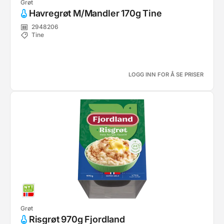
Grøt
Havregrøt M/Mandler 170g Tine
2948206
Tine
LOGG INN FOR Å SE PRISER
Grøt
Risgrøt 970g Fjordland