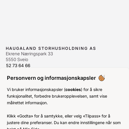
HAUGALAND STORHUSHOLDNING AS
Ekrene Næringspark 33
5550 Sveio
52 73 64 66
bestilling@hshh.no
/
firmapost@hshh.no
Personvern og informasjonskapsler
ÅPNINGSTIDER
Man-Fre:
07–15
Vi bruker informasjonskapsler (
cookies
) for å sikre
Lør-Søn:
Stengt
funksjonalitet, forbedre brukeropplevelsen, samt vise
Helligdager:
Stengt
målrettet informasjon.
INFO
Klikk «Godta» for å samtykke, eller velg «Tilpass» for å
KJØPSVILKÅR
justere dine preferanser. Du kan endre innstillingene når som
BLI KUNDE