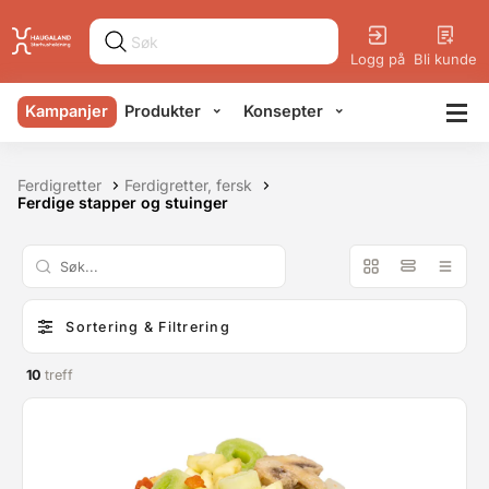
Logg på
Bli kunde
Kampanjer
Produkter
Konsepter
Ferdigretter
Ferdigretter, fersk
Ferdige stapper og stuinger
Sortering & Filtrering
10
treff