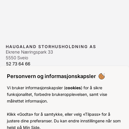
HAUGALAND STORHUSHOLDNING AS
Ekrene Næringspark 33
5550 Sveio
52 73 64 66
bestilling@hshh.no
/
firmapost@hshh.no
Personvern og informasjonskapsler
ÅPNINGSTIDER
Man-Fre:
07–15
Vi bruker informasjonskapsler (
cookies
) for å sikre
Lør-Søn:
Stengt
funksjonalitet, forbedre brukeropplevelsen, samt vise
Helligdager:
Stengt
målrettet informasjon.
INFO
Klikk «Godta» for å samtykke, eller velg «Tilpass» for å
KJØPSVILKÅR
justere dine preferanser. Du kan endre innstillingene når som
BLI KUNDE
helst på Min Side.