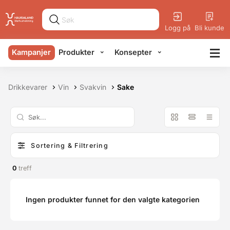
Logg på
Bli kunde
Kampanjer
Produkter
Konsepter
Drikkevarer
Vin
Svakvin
Sake
Sortering & Filtrering
0
treff
Ingen produkter funnet for den valgte kategorien