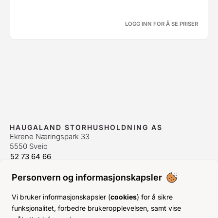
LOGG INN FOR Å SE PRISER
HAUGALAND STORHUSHOLDNING AS
Ekrene Næringspark 33
5550 Sveio
52 73 64 66
bestilling@hshh.no
/
firmapost@hshh.no
Personvern og informasjonskapsler
ÅPNINGSTIDER
Man-Fre:
07–15
Vi bruker informasjonskapsler (
cookies
) for å sikre
Lør-Søn:
Stengt
funksjonalitet, forbedre brukeropplevelsen, samt vise
Helligdager:
Stengt