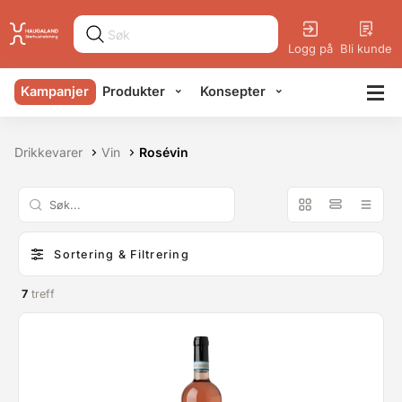
Logg på
Bli kunde
Kampanjer
Produkter
Konsepter
Drikkevarer
Vin
Rosévin
Sortering & Filtrering
7
treff