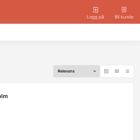
Logg på
Bli kunde
olm