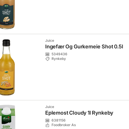
Juice
Ingefær Og Gurkemeie Shot 0.5l
5349436
Rynkeby
Juice
Eplemost Cloudy 1l Rynkeby
6381156
Foodbroker As