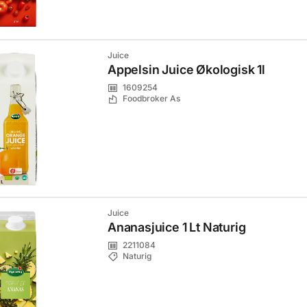
Juice
Appelsin Juice Økologisk 1l
1609254
Foodbroker As
Juice
Ananasjuice 1 Lt Naturig
2211084
Naturig