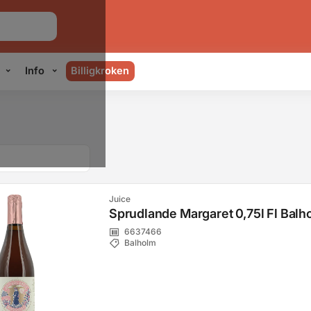
Info
Billigkroken
Juice
Sprudlande Margaret 0,75l Fl Balh
6637466
Balholm