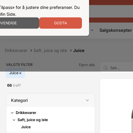
ilpass» for å justere dine preferanser. Du
Min Side.
VENDIGE
GODTA
Kampanjer
Produkter
Konsepter
Salgskonsepter
Drikkevarer
Saft, juice og iste
Juice
VALGTE FILTER
Fjern alle
Juice
66
treff
Kategori
Drikkevarer
Saft, juice og iste
Juice