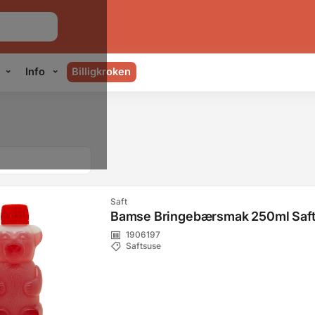
Info
Billigkroken
Saft
Bamse Bringebærsmak 250ml Saf
1906197
Saftsuse