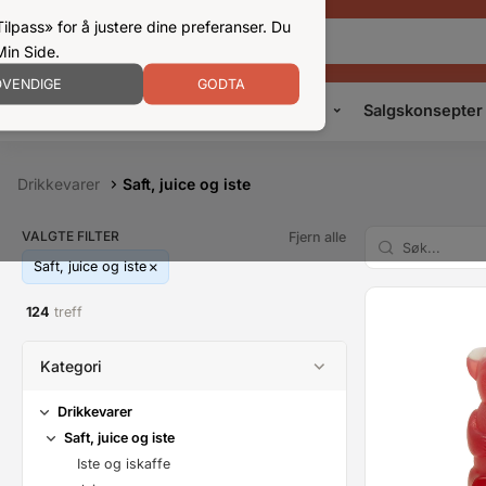
ilpass» for å justere dine preferanser. Du
Min Side.
VENDIGE
GODTA
Kampanjer
Produkter
Konsepter
Salgskonsepter
Drikkevarer
Saft, juice og iste
VALGTE FILTER
Fjern alle
Saft, juice og iste
124
treff
Kategori
Drikkevarer
Saft, juice og iste
Iste og iskaffe