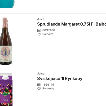
Juice
Sprudlande Margaret 0,75l Fl Balh
6637466
Balholm
Juice
Sviskejuice 1l Rynkeby
1366145
Rynkeby