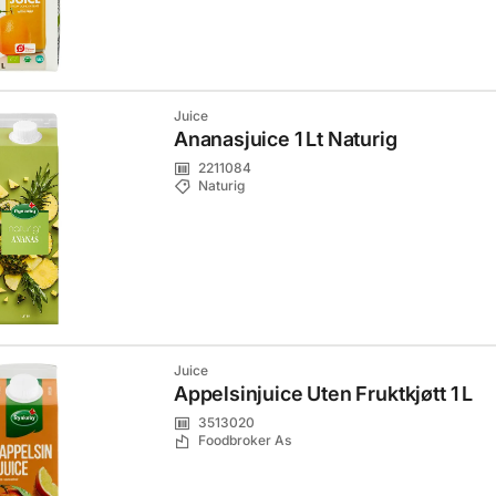
Juice
Ananasjuice 1 Lt Naturig
2211084
Naturig
Juice
Appelsinjuice Uten Fruktkjøtt 1 L
3513020
Foodbroker As