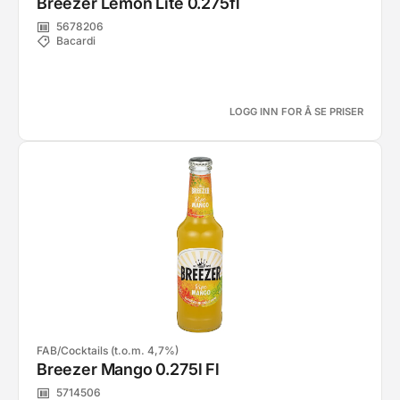
Breezer Lemon Lite 0.275fl
5678206
Bacardi
LOGG INN FOR Å SE PRISER
FAB/Cocktails (t.o.m. 4,7%)
Breezer Mango 0.275l Fl
5714506