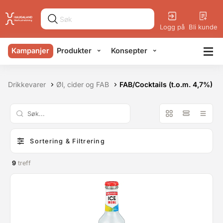
Logg på
Bli kunde
Kampanjer
Produkter
Konsepter
Drikkevarer
Øl, cider og FAB
FAB/Cocktails (t.o.m. 4,7%)
Sortering & Filtrering
9
treff