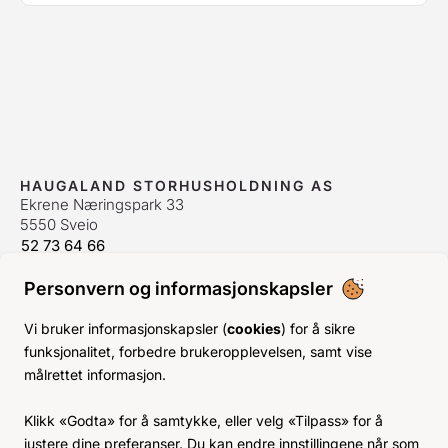
HAUGALAND STORHUSHOLDNING AS
Ekrene Næringspark 33
5550 Sveio
52 73 64 66
bestilling@hshh.no
/
firmapost@hshh.no
Personvern og informasjonskapsler
ÅPNINGSTIDER
Man-Fre:
07–15
Vi bruker informasjonskapsler (
cookies
) for å sikre
Lør-Søn:
Stengt
funksjonalitet, forbedre brukeropplevelsen, samt vise
Helligdager:
Stengt
målrettet informasjon.
INFO
Klikk «Godta» for å samtykke, eller velg «Tilpass» for å
KJØPSVILKÅR
justere dine preferanser. Du kan endre innstillingene når som