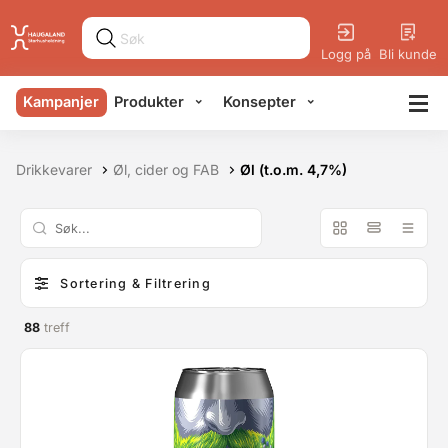
Logg på
Bli kunde
Kampanjer
Produkter
Konsepter
Drikkevarer
Øl, cider og FAB
Øl (t.o.m. 4,7%)
Sortering & Filtrering
88
treff