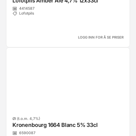
Lofotpils Amber Ale 4,7% 12x33cl
4414587
Lofotpils
LOGG INN FOR Å SE PRISER
Øl (t.o.m. 4,7%)
Kronenbourg 1664 Blanc 5% 33cl
6590087