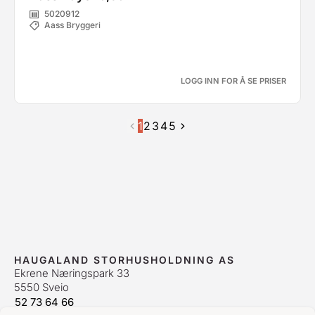
5020912
Aass Bryggeri
LOGG INN FOR Å SE PRISER
1
2
3
4
5
HAUGALAND STORHUSHOLDNING AS
Ekrene Næringspark 33
5550 Sveio
52 73 64 66