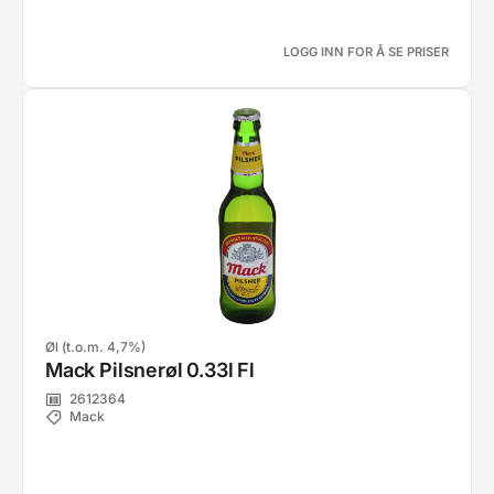
LOGG INN FOR Å SE PRISER
Øl (t.o.m. 4,7%)
Mack Pilsnerøl 0.33l Fl
2612364
Mack