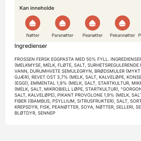
Kan inneholde
Nøtter
Paranøtter
Peanøtter
Pekannøtter
P
Ingredienser
FROSSEN FERSK EGGPASTA MED 50% FYLL. INGREDIENSE
(MELKMYSE, MELK, FLØTE, SALT, SURHETSREGULERENDE M
VANN, DURUMHVETE SEMULEGRYN, BRØDSMULER (MYKT 
GJÆR), REVET OST 3,7% (MELK, SALT, KALVELØPE, KONS
(EGG)), EMMENTAL 1,9% (MELK, SALT, STARTKULTUR, MIK
(MELK, SALT, MIKROBIELL LØPE, STARTKULTUR), "GORGO
SALT, KALVELØPE), PIKANT PROVOLONE 1,9% (MELK, SAL
FIBER ((BAMBUS, PSYLLIUM, SITRUSFRUKTER), SALT, SO
KREPSDYR, FISK, PEANØTTER, SOYA, NØTTER, SELLERI, SE
BLØTDYR, SENNEP