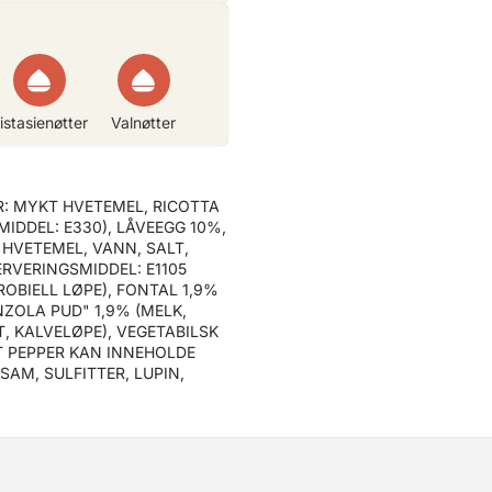
istasienøtter
Valnøtter
R: MYKT HVETEMEL, RICOTTA
IDDEL: E330), LÅVEEGG 10%,
HVETEMEL, VANN, SALT,
ERVERINGSMIDDEL: E1105
ROBIELL LØPE), FONTAL 1,9%
NZOLA PUD" 1,9% (MELK,
T, KALVELØPE), VEGETABILSK
RT PEPPER KAN INNEHOLDE
SAM, SULFITTER, LUPIN,