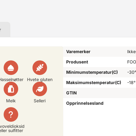
r
Varemerker
Ikke
Produsent
FOO
Minimumstemperatur(C)
-30
Hasselnøtter
Hvete gluten
Maksimumstemperatur(C)
-18°
GTIN
Melk
Selleri
Opprinnelsesland
voveldioksid
eller sulfitter