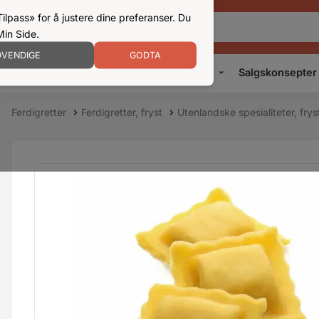
ilpass» for å justere dine preferanser. Du
Min Side.
VENDIGE
GODTA
Kampanjer
Produkter
Konsepter
Salgskonsepter
Ferdigretter
Ferdigretter, fryst
Utenlandske spesialiteter, frys