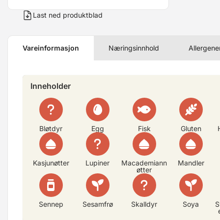
Last ned produktblad
Vareinformasjon
Næringsinnhold
Allergene
Inneholder
Bløtdyr
Egg
Fisk
Gluten
Kasjunøtter
Lupiner
Macademiann
Mandler
øtter
Sennep
Sesamfrø
Skalldyr
Soya
S