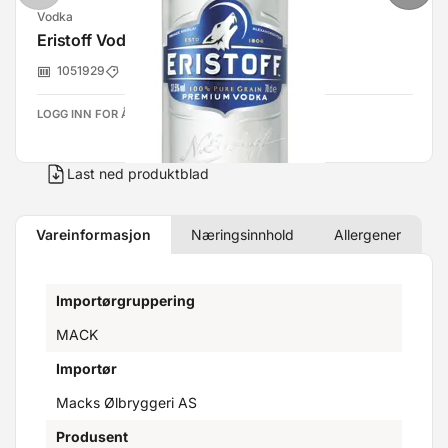
Vodka
Eristoff Vodka 37,5% 70cl
1051929
Bacardi Norge
LOGG INN FOR Å SE PRISER
Last ned produktblad
Vareinformasjon
Næringsinnhold
Allergener
Importørgruppering
MACK
Importør
Macks Ølbryggeri AS
Produsent