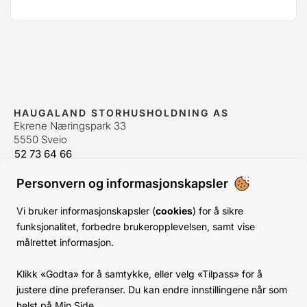
HAUGALAND STORHUSHOLDNING AS
Ekrene Næringspark 33
5550 Sveio
52 73 64 66
bestilling@hshh.no
/
firmapost@hshh.no
Personvern og informasjonskapsler
ÅPNINGSTIDER
Man-Fre:
07–15
Vi bruker informasjonskapsler (
cookies
) for å sikre
Lør-Søn:
Stengt
funksjonalitet, forbedre brukeropplevelsen, samt vise
Helligdager:
Stengt
målrettet informasjon.
INFO
Klikk «Godta» for å samtykke, eller velg «Tilpass» for å
KJØPSVILKÅR
justere dine preferanser. Du kan endre innstillingene når som
BLI KUNDE
helst på Min Side.