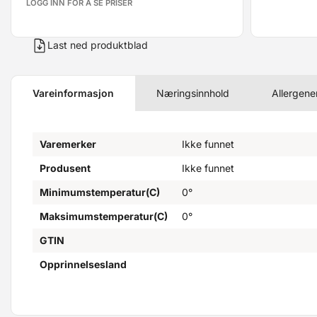
LOGG INN FOR Å SE PRISER
Last ned produktblad
Vareinformasjon
Næringsinnhold
Allergene
Varemerker
Ikke funnet
Produsent
Ikke funnet
Minimumstemperatur(C)
0°
Maksimumstemperatur(C)
0°
GTIN
Opprinnelsesland