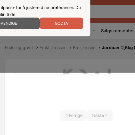
ilpass» for å justere dine preferanser. Du
Min Side.
VENDIGE
GODTA
Kampanjer
Produkter
Konsepter
Salgskonsepter
Frukt og grønt
Frukt, frossen
Bær, frosne
Jordbær 2,5kg 
Forrige
Neste